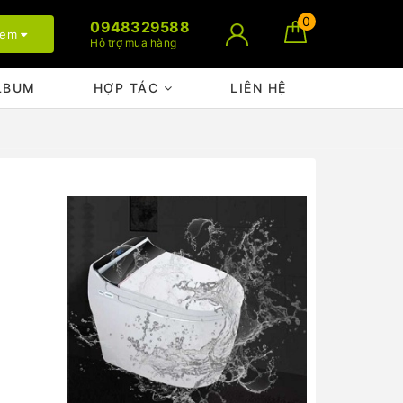
0
0948329588
xem
Hỗ trợ mua hàng
LBUM
HỢP TÁC
LIÊN HỆ