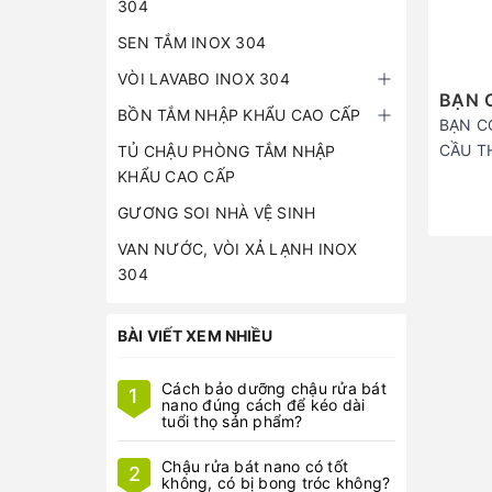
304
SEN TẮM INOX 304
VÒI LAVABO INOX 304
BẠN 
BỒN TẮM NHẬP KHẨU CAO CẤP
BẠN C
CẦU TH
TỦ CHẬU PHÒNG TẮM NHẬP
KHẨU CAO CẤP
GƯƠNG SOI NHÀ VỆ SINH
VAN NƯỚC, VÒI XẢ LẠNH INOX
304
BÀI VIẾT XEM NHIỀU
Cách bảo dưỡng chậu rửa bát
1
nano đúng cách để kéo dài
tuổi thọ sản phẩm?
Chậu rửa bát nano có tốt
2
không, có bị bong tróc không?