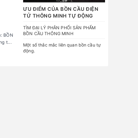
ƯU ĐIỂM CỦA BỒN CẦU ĐIỆN
TỬ THÔNG MINH TỰ ĐỘNG
TÌM ĐẠI LÝ PHÂN PHỐI SẢN PHẨM
BỒN CẦU THÔNG MINH
u: BỒN
 t...
Một số thắc mắc liên quan bồn cầu tự
động.