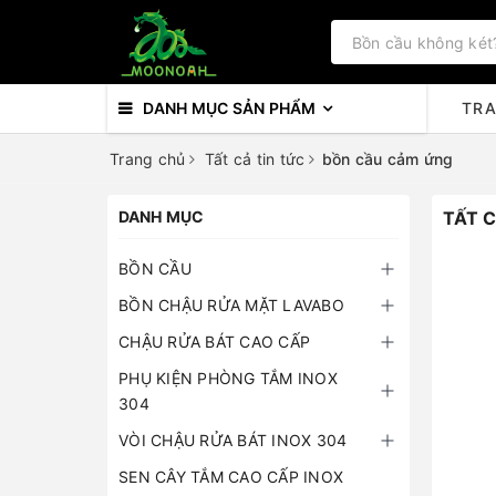
DANH MỤC SẢN PHẨM
TR
Trang chủ
Tất cả tin tức
bồn cầu cảm ứng
DANH MỤC
TẤT C
BỒN CẦU
BỒN CHẬU RỬA MẶT LAVABO
CHẬU RỬA BÁT CAO CẤP
PHỤ KIỆN PHÒNG TẮM INOX
304
VÒI CHẬU RỬA BÁT INOX 304
SEN CÂY TẮM CAO CẤP INOX