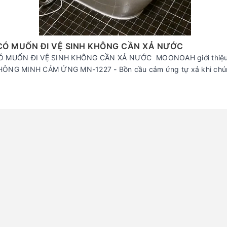
CÓ MUỐN ĐI VỆ SINH KHÔNG CẦN XẢ NƯỚC
Ó MUỐN ĐI VỆ SINH KHÔNG CẦN XẢ NƯỚC MOONOAH giới thiệ
ÔNG MINH CẢM ỨNG MN-1227 - Bồn cầu cảm ứng tự xả khi chúng