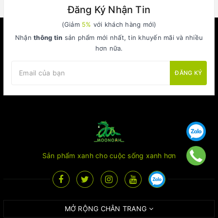
Đăng Ký Nhận Tin
(Giảm
5%
với khách hàng mới)
Nhận
thông tin
sản phẩm mới nhất, tin khuyến mãi và nhiều
hơn nữa.
ĐĂNG KÝ
Sản phẩm xanh cho cuộc sống xanh hơn
MỞ RỘNG CHÂN TRANG