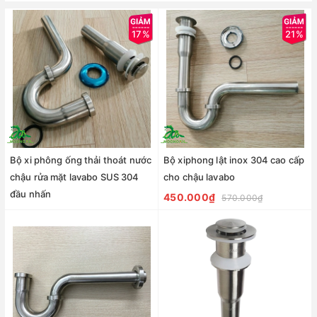
17%
21%
Bộ xi phông ống thải thoát nước
Bộ xiphong lật inox 304 cao cấp
chậu rửa mặt lavabo SUS 304
cho chậu lavabo
đầu nhấn
450.000₫
570.000₫
490.000₫
590.000₫