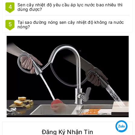
Sen cây nhiệt độ yêu cầu áp lực nước bao nhiêu thì
4
dùng được?
Tại sao đường nóng sen cây nhiệt độ không ra nước
5
nóng?
Đăng Ký Nhận Tin