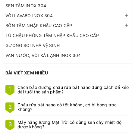
SEN TẮM INOX 304
VÒI LAVABO INOX 304
BỒN TẮM NHẬP KHẨU CAO CẤP
TỦ CHẬU PHÒNG TẮM NHẬP KHẨU CAO CẤP
GƯƠNG SOI NHÀ VỆ SINH
VAN NƯỚC, VÒI XẢ LẠNH INOX 304
BÀI VIẾT XEM NHIỀU
Cách bảo dưỡng chậu rửa bát nano đúng cách để kéo
1
dài tuổi thọ sản phẩm?
Chậu rửa bát nano có tốt không, có bị bong tróc
2
không?
Máy năng lượng Mặt Trời có dùng sen cây nhiệt độ
3
được không?