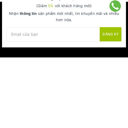
(Giảm
5%
với khách hàng mới)
Nhận
thông tin
sản phẩm mới nhất, tin khuyến mãi và nhiều
hơn nữa.
ĐĂNG KÝ
Sản phẩm xanh cho cuộc sống xanh hơn
MỞ RỘNG CHÂN TRANG