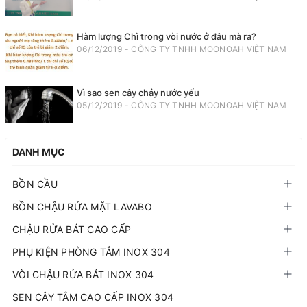
Hàm lượng Chì trong vòi nước ở đâu mà ra?
06/12/2019 - CÔNG TY TNHH MOONOAH VIỆT NAM
Vì sao sen cây chảy nước yếu
05/12/2019 - CÔNG TY TNHH MOONOAH VIỆT NAM
DANH MỤC
BỒN CẦU
BỒN CHẬU RỬA MẶT LAVABO
CHẬU RỬA BÁT CAO CẤP
PHỤ KIỆN PHÒNG TẮM INOX 304
VÒI CHẬU RỬA BÁT INOX 304
SEN CÂY TẮM CAO CẤP INOX 304