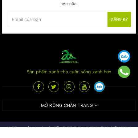
hơn nữa.
ĐĂNG KÝ
Sản phẩm xanh cho cuộc sống xanh hơn
MỞ RỘNG CHÂN TRANG
© Bản quyền thuộc về
CÔNG TY TNHH MOONOAH VIỆT NAM
Cung cấp bởi
Sapo