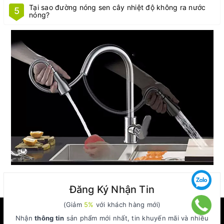
Tại sao đường nóng sen cây nhiệt độ không ra nước
5
nóng?
Đăng Ký Nhận Tin
(Giảm
5%
với khách hàng mới)
Nhận
thông tin
sản phẩm mới nhất, tin khuyến mãi và nhiều