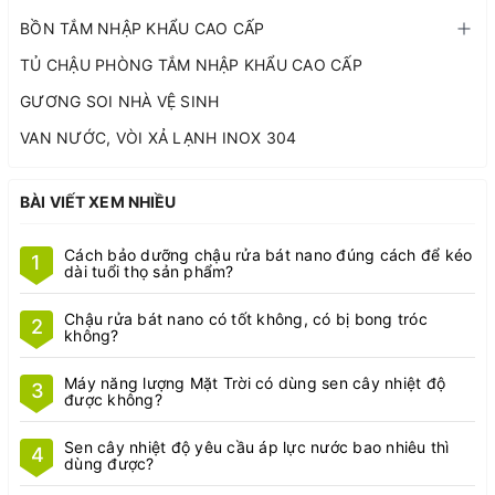
BỒN TẮM NHẬP KHẨU CAO CẤP
TỦ CHẬU PHÒNG TẮM NHẬP KHẨU CAO CẤP
GƯƠNG SOI NHÀ VỆ SINH
VAN NƯỚC, VÒI XẢ LẠNH INOX 304
BÀI VIẾT XEM NHIỀU
Cách bảo dưỡng chậu rửa bát nano đúng cách để kéo
1
dài tuổi thọ sản phẩm?
Chậu rửa bát nano có tốt không, có bị bong tróc
2
không?
Máy năng lượng Mặt Trời có dùng sen cây nhiệt độ
3
được không?
Sen cây nhiệt độ yêu cầu áp lực nước bao nhiêu thì
4
dùng được?