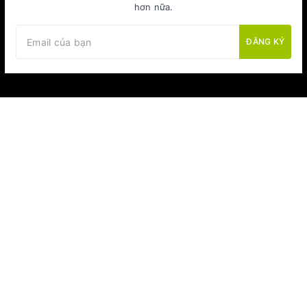
hơn nữa.
ĐĂNG KÝ
Sản phẩm xanh cho cuộc sống xanh hơn
MỞ RỘNG CHÂN TRANG
© Bản quyền thuộc về
CÔNG TY TNHH MOONOAH VIỆT NAM
Cung cấp bởi
Sapo