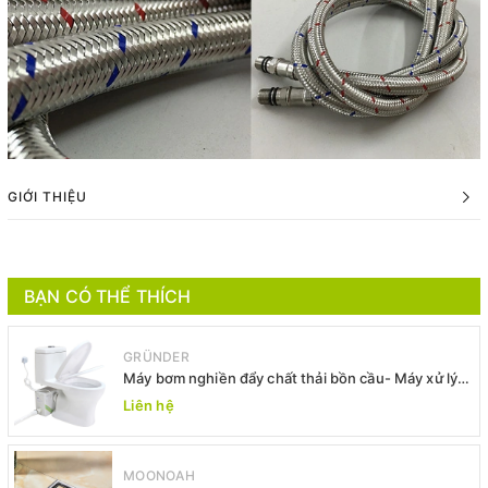
GIỚI THIỆU
BẠN CÓ THỂ THÍCH
GRÜNDER
Máy bơm nghiền đẩy chất thải bồn cầu- Máy xử lý
chất thải bồn cầu -Máy bơm xả thải
Liên hệ
MOONOAH