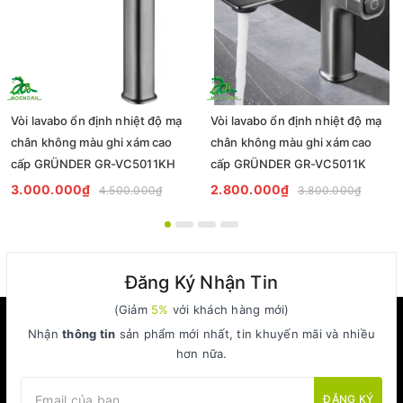
Vòi lavabo ổn định nhiệt độ mạ
Vòi lavabo ổn định nhiệt độ mạ
chân không màu ghi xám cao
chân không màu ghi xám cao
cấp GRÜNDER GR-VC5011KH
cấp GRÜNDER GR-VC5011K
3.000.000₫
2.800.000₫
4.500.000₫
3.800.000₫
Đăng Ký Nhận Tin
(Giảm
5%
với khách hàng mới)
Nhận
thông tin
sản phẩm mới nhất, tin khuyến mãi và nhiều
hơn nữa.
ĐĂNG KÝ