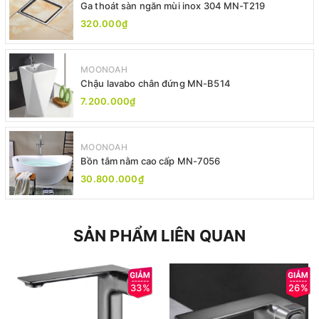
Ga thoát sàn ngăn mùi inox 304 MN-T219
320.000₫
MOONOAH
Chậu lavabo chân đứng MN-B514
7.200.000₫
MOONOAH
Bồn tắm nằm cao cấp MN-7056
30.800.000₫
SẢN PHẨM LIÊN QUAN
33%
26%