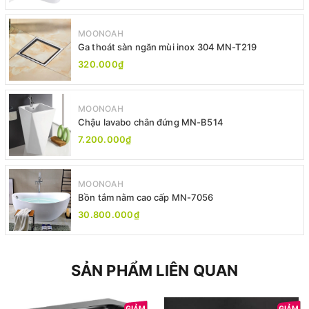
MOONOAH
Ga thoát sàn ngăn mùi inox 304 MN-T219
320.000₫
MOONOAH
Chậu lavabo chân đứng MN-B514
7.200.000₫
MOONOAH
Bồn tắm nằm cao cấp MN-7056
30.800.000₫
SẢN PHẨM LIÊN QUAN