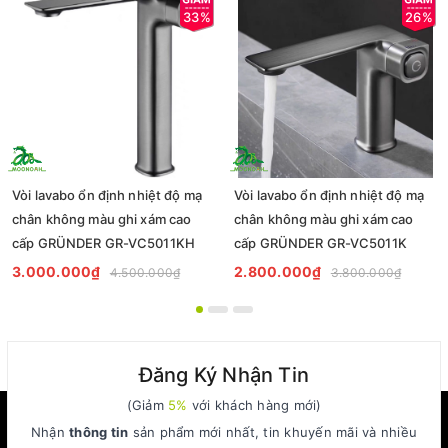
33%
26%
Vòi lavabo ổn định nhiệt độ mạ
Vòi lavabo ổn định nhiệt độ mạ
chân không màu ghi xám cao
chân không màu ghi xám cao
cấp GRÜNDER GR-VC5011KH
cấp GRÜNDER GR-VC5011K
3.000.000₫
2.800.000₫
4.500.000₫
3.800.000₫
Đăng Ký Nhận Tin
(Giảm
5%
với khách hàng mới)
Nhận
thông tin
sản phẩm mới nhất, tin khuyến mãi và nhiều