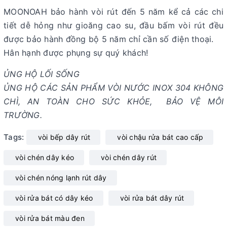
MOONOAH bảo hành vòi rút đến 5 năm kể cả các chi
tiết dễ hỏng như gioăng cao su, đầu bấm vòi rút đều
được bảo hành đồng bộ 5 năm chỉ cần số điện thoại.
Hân hạnh được phụng sự quý khách!
ỦNG HỘ LỐI SỐNG
ỦNG HỘ CÁC SẢN PHẨM VÒI NƯỚC INOX 304 KHÔNG
CHÌ, AN TOÀN CHO SỨC KHỎE, BẢO VỆ MÔI
TRƯỜNG.
Tags:
vòi bếp dây rút
vòi chậu rửa bát cao cấp
vòi chén dây kéo
vòi chén dây rút
vòi chén nóng lạnh rút dây
vòi rửa bát có dây kéo
vòi rửa bát dây rút
vòi rửa bát màu đen