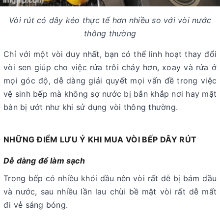
Vòi rút có dây kéo thực tế hơn nhiều so với vòi nước
thông thường
Chỉ với một vòi duy nhất, bạn có thể linh hoạt thay đổi
vòi sen giúp cho việc rửa trôi chảy hơn, xoay và rửa ở
mọi góc độ, dễ dàng giải quyết mọi vấn đề trong việc
vệ sinh bếp mà không sợ nước bị bắn khắp nơi hay mặt
bàn bị ướt như khi sử dụng vòi thông thường.
NHỮNG ĐIỂM LƯU Ý KHI MUA VÒI BẾP DÂY RÚT
Dễ dàng để làm sạch
Trong bếp có nhiều khói dầu nên vòi rất dễ bị bám dầu
và nước, sau nhiều lần lau chùi bề mặt vòi rất dễ mất
đi vẻ sáng bóng.