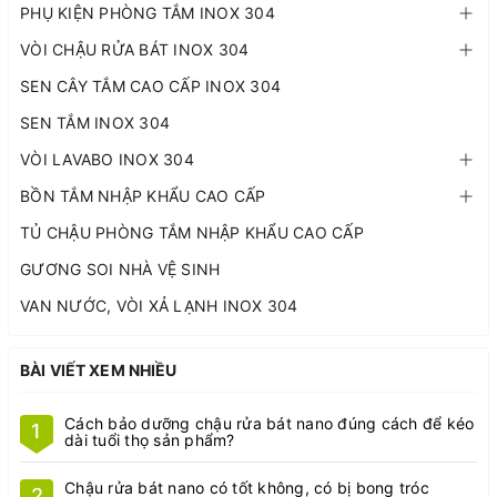
PHỤ KIỆN PHÒNG TẮM INOX 304
VÒI CHẬU RỬA BÁT INOX 304
SEN CÂY TẮM CAO CẤP INOX 304
SEN TẮM INOX 304
VÒI LAVABO INOX 304
BỒN TẮM NHẬP KHẨU CAO CẤP
TỦ CHẬU PHÒNG TẮM NHẬP KHẨU CAO CẤP
GƯƠNG SOI NHÀ VỆ SINH
VAN NƯỚC, VÒI XẢ LẠNH INOX 304
BÀI VIẾT XEM NHIỀU
Cách bảo dưỡng chậu rửa bát nano đúng cách để kéo
1
dài tuổi thọ sản phẩm?
Chậu rửa bát nano có tốt không, có bị bong tróc
2