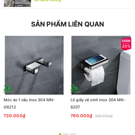
SẢN PHẨM LIÊN QUAN
20%
Móc áo 1 vấu inox 304 MN-
Lô giấy vệ sinh Inox 304 MN-
G6212
6207
730.000₫
760.000₫
950.000₫