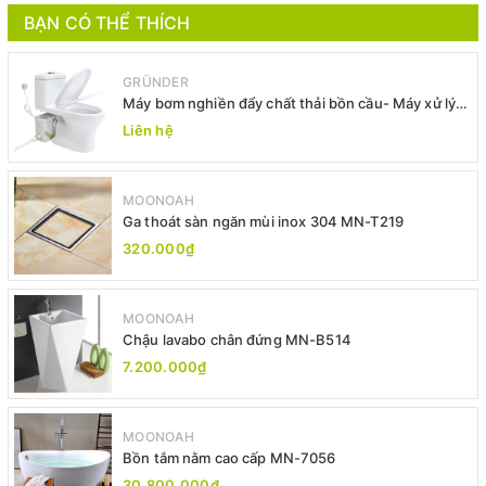
BẠN CÓ THỂ THÍCH
GRÜNDER
Máy bơm nghiền đẩy chất thải bồn cầu- Máy xử lý
chất thải bồn cầu -Máy bơm xả thải
Liên hệ
MOONOAH
Ga thoát sàn ngăn mùi inox 304 MN-T219
320.000₫
MOONOAH
Chậu lavabo chân đứng MN-B514
7.200.000₫
MOONOAH
Bồn tắm nằm cao cấp MN-7056
30.800.000₫