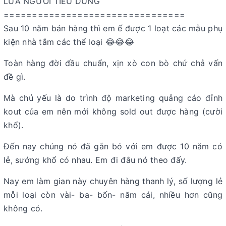
LỪA NGƯỜI TIÊU DÙNG
================================
Sau 10 năm bán hàng thì em ế được 1 loạt các mẫu phụ
kiện nhà tắm các thể loại 😂😂😂
Toàn hàng đời đầu chuẩn, xịn xò con bò chứ chả vấn
đề gì.
Mà chủ yếu là do trình độ marketing quảng cáo đỉnh
kout của em nên mới không sold out được hàng (cười
khổ).
Đến nay chúng nó đã gắn bó với em được 10 năm có
lẻ, sướng khổ có nhau. Em đi đâu nó theo đấy.
Nay em làm gian này chuyên hàng thanh lý, số lượng lẻ
mỗi loại còn vài- ba- bốn- năm cái, nhiều hơn cũng
không có.