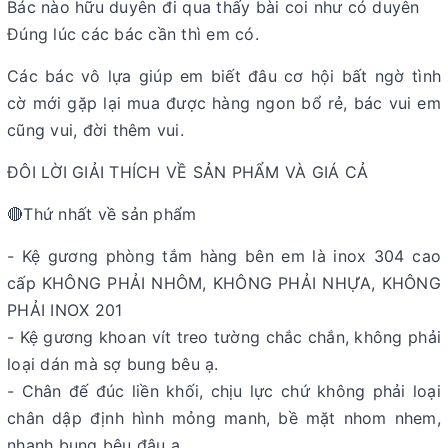
Bác nào hữu duyên đi qua thấy bài coi như có duyên
Đúng lúc các bác cần thì em có.
Các bác vô lựa giúp em biết đâu cơ hội bất ngờ tình
cờ mới gặp lại mua được hàng ngon bổ rẻ, bác vui em
cũng vui, đời thêm vui.
ĐÔI LỜI GIẢI THÍCH VỀ SẢN PHẨM VÀ GIÁ CẢ
🔴Thứ nhất về sản phẩm
- Kệ gương phòng tắm hàng bên em là inox 304 cao
cấp KHÔNG PHẢI NHÔM, KHÔNG PHẢI NHỰA, KHÔNG
PHẢI INOX 201
- Kệ gương khoan vít treo tường chắc chắn, không phải
loại dán mà sợ bung bêu ạ.
- Chân đế đúc liền khối, chịu lực chứ không phải loại
chân dập định hình mỏng manh, bề mặt nhom nhem,
nhanh bung bêu đâu ạ.