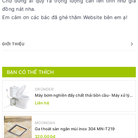
Chứ đừng ai quy ra trọng lượng cân lên tính như giá
đồng nát nha.
Em cảm ơn các bác đã ghé thăm Website bên em ạ!
GIỚI THIỆU
BẠN CÓ THỂ THÍCH
GRÜNDER
Máy bơm nghiền đẩy chất thải bồn cầu- Máy xử lý
chất thải bồn cầu -Máy bơm xả thải
Liên hệ
MOONOAH
Ga thoát sàn ngăn mùi inox 304 MN-T219
320.000₫