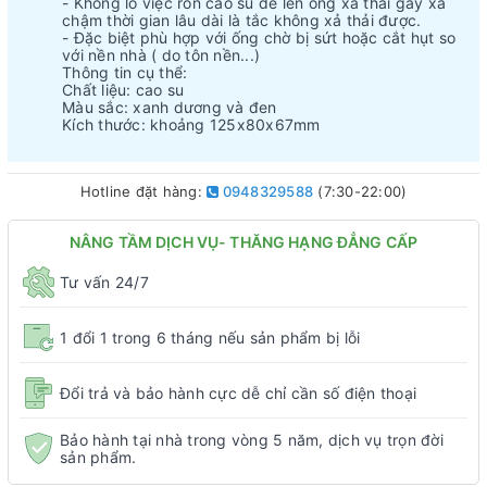
- Không lo việc ron cao su đè lên ống xả thải gây xả
chậm thời gian lâu dài là tắc không xả thải được.
- Đặc biệt phù hợp với ống chờ bị sứt hoặc cắt hụt so
với nền nhà ( do tôn nền...)
Thông tin cụ thể:
Chất liệu: cao su
Màu sắc: xanh dương và đen
Kích thước: khoảng 125x80x67mm
Hotline đặt hàng:
0948329588
(7:30-22:00)
NÂNG TẦM DỊCH VỤ- THĂNG HẠNG ĐẲNG CẤP
Tư vấn 24/7
1 đổi 1 trong 6 tháng nếu sản phẩm bị lỗi
Đổi trả và bảo hành cực dễ chỉ cần số điện thoại
Bảo hành tại nhà trong vòng 5 năm, dịch vụ trọn đời
sản phẩm.