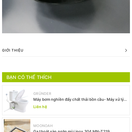
GIỚI THIỆU
BẠN CÓ THỂ THÍCH
GRÜNDER
Máy bơm nghiền đẩy chất thải bồn cầu- Máy xử lý
chất thải bồn cầu -Máy bơm xả thải
Liên hệ
MOONOAH
Ga thoát sàn ngăn mùi inox 304 MN-T219