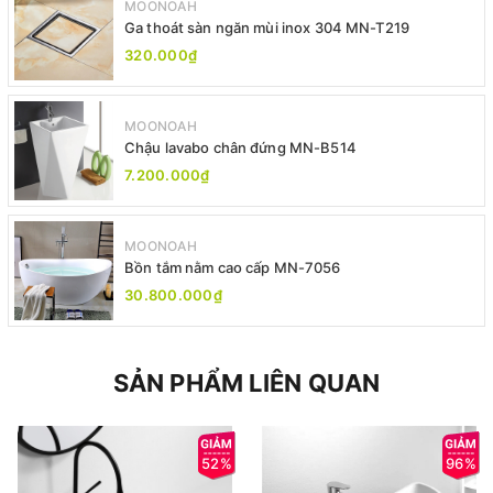
MOONOAH
Ga thoát sàn ngăn mùi inox 304 MN-T219
320.000₫
MOONOAH
Chậu lavabo chân đứng MN-B514
7.200.000₫
MOONOAH
Bồn tắm nằm cao cấp MN-7056
30.800.000₫
SẢN PHẨM LIÊN QUAN
52%
96%