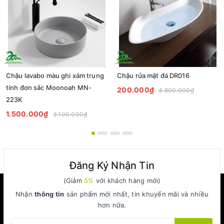
Chậu lavabo màu ghi xám trung
Chậu rửa mặt đá DR016
tính đơn sắc Moonoah MN-
200.000₫
4.800.000₫
223K
1.500.000₫
3.100.000₫
Đăng Ký Nhận Tin
(Giảm
5%
với khách hàng mới)
Nhận
thông tin
sản phẩm mới nhất, tin khuyến mãi và nhiều
hơn nữa.