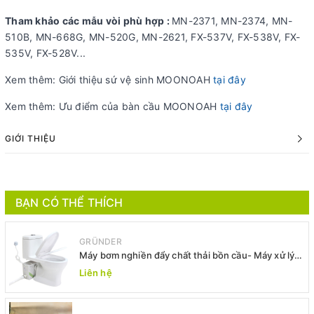
Tham khảo các mẫu vòi phù hợp :
MN-2371, MN-2374, MN-
510B, MN-668G, MN-520G, MN-2621, FX-537V, FX-538V, FX-
535V, FX-528V...
Xem thêm: Giới thiệu sứ vệ sinh MOONOAH
tại đây
Xem thêm: Ưu điểm của bàn cầu MOONOAH
tại đây
GIỚI THIỆU
BẠN CÓ THỂ THÍCH
GRÜNDER
Máy bơm nghiền đẩy chất thải bồn cầu- Máy xử lý
chất thải bồn cầu -Máy bơm xả thải
Liên hệ