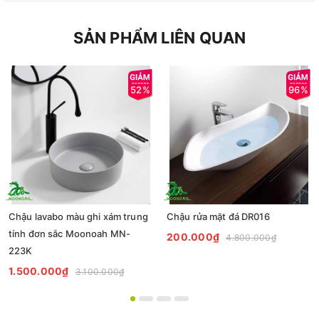
SẢN PHẨM LIÊN QUAN
52%
96%
Chậu lavabo màu ghi xám trung
Chậu rửa mặt đá DR016
tính đơn sắc Moonoah MN-
200.000₫
4.800.000₫
223K
1.500.000₫
3.100.000₫