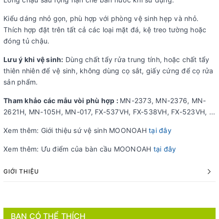
Kiểu dáng nhỏ gọn, phù hợp với phòng vệ sinh hẹp và nhỏ.
Thích hợp đặt trên tất cả các loại mặt đá, kệ treo tường hoặc
đóng tủ chậu.
Lưu ý khi vệ sinh:
Dùng chất tẩy rửa trung tính, hoặc chất tẩy
thiên nhiên để vệ sinh, không dùng cọ sắt, giấy cứng để cọ rửa
sản phẩm.
Tham khảo các mẫu vòi phù hợp :
MN-2373, MN-2376, MN-
2621H, MN-105H, MN-017, FX-537VH, FX-538VH, FX-523VH, ...
Xem thêm: Giới thiệu sứ vệ sinh MOONOAH
tại đây
Xem thêm: Ưu điểm của bàn cầu MOONOAH
tại đây
GIỚI THIỆU
BẠN CÓ THỂ THÍCH