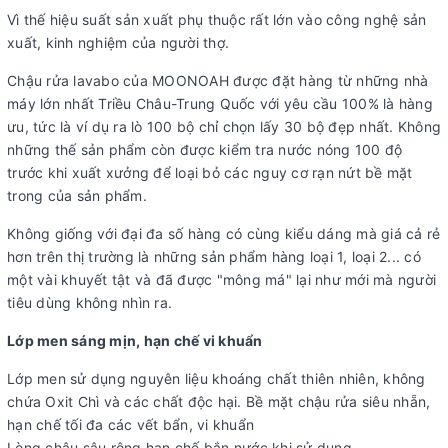
Vì thế hiệu suất sản xuất phụ thuộc rất lớn vào công nghệ sản
xuất, kinh nghiệm của người thợ.
Chậu rửa lavabo của MOONOAH được đặt hàng từ những nhà
máy lớn nhất Triều Châu-Trung Quốc với yêu cầu 100% là hàng
ưu, tức là ví dụ ra lò 100 bộ chỉ chọn lấy 30 bộ đẹp nhất. Không
những thế sản phẩm còn được kiểm tra nước nóng 100 độ
trước khi xuất xưởng để loại bỏ các nguy cơ rạn nứt bề mặt
trong của sản phẩm.
Không giống với đại đa số hàng có cùng kiểu dáng mà giá cả rẻ
hơn trên thị trường là những sản phẩm hàng loại 1, loại 2... có
một vài khuyết tật và đã được "mông má" lại như mới mà người
tiêu dùng không nhìn ra.
Lớp men sáng mịn, hạn chế vi khuẩn
Lớp men sử dụng nguyên liệu khoáng chất thiên nhiên, không
chứa Oxit Chì và các chất độc hại. Bề mặt chậu rửa siêu nhẵn,
hạn chế tối đa các vết bẩn, vi khuẩn
Lòng chậu sâu rộng hạn chế bắn nước khi sử dụng.