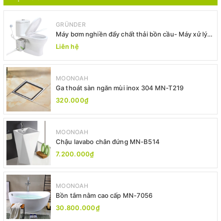
GRÜNDER
Máy bơm nghiền đẩy chất thải bồn cầu- Máy xử lý
chất thải bồn cầu -Máy bơm xả thải
Liên hệ
MOONOAH
Ga thoát sàn ngăn mùi inox 304 MN-T219
320.000₫
MOONOAH
Chậu lavabo chân đứng MN-B514
7.200.000₫
MOONOAH
Bồn tắm nằm cao cấp MN-7056
30.800.000₫