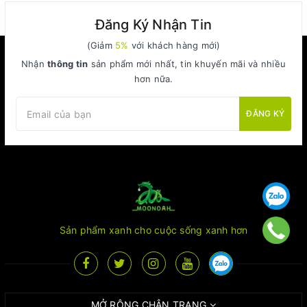
Đăng Ký Nhận Tin
(Giảm
5%
với khách hàng mới)
Nhận
thông tin
sản phẩm mới nhất, tin khuyến mãi và nhiều
hơn nữa.
ĐĂNG KÝ
Sản phẩm xanh cho cuộc sống xanh hơn
MỞ RỘNG CHÂN TRANG