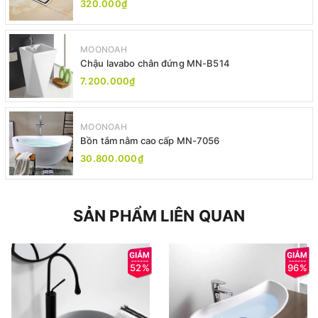
320.000₫
MOONOAH
Chậu lavabo chân đứng MN-B514
7.200.000₫
MOONOAH
Bồn tắm nằm cao cấp MN-7056
30.800.000₫
SẢN PHẨM LIÊN QUAN
52%
96%