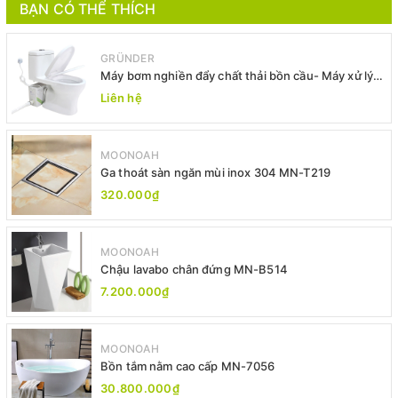
BẠN CÓ THỂ THÍCH
GRÜNDER
Máy bơm nghiền đẩy chất thải bồn cầu- Máy xử lý
chất thải bồn cầu -Máy bơm xả thải
Liên hệ
MOONOAH
Ga thoát sàn ngăn mùi inox 304 MN-T219
320.000₫
MOONOAH
Chậu lavabo chân đứng MN-B514
7.200.000₫
MOONOAH
Bồn tắm nằm cao cấp MN-7056
30.800.000₫