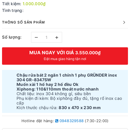
Tiết kiệm:
1.000.000₫
Tình trạng:
THÔNG SỐ SẢN PHẨM
–
+
Số lượng:
MUA NGAY VỚI GIÁ
3.550.000₫
Đặt mua giao hàng tận nơi
Chậu rửa bát 2 ngăn 1 chính 1 phụ GRÜNDER
inox
304 GR-8347SW
Muốn xài 1 hố hay 2 hố đều Ok
Xiphong: 110&110mm thoát nước nhanh
Chất liệu: inox 304 không gỉ, siêu bền
Phụ kiện đi kèm: Bộ xiphông đầy đủ, tặng rổ inox cao
cấp
Kích thước chậu rửa:
830 x 470 x 230 mm
Hotline đặt hàng:
0948329588
(7:30-22:00)