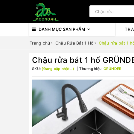
DANH MỤC SẢN PHẨM
TR
Trang chủ
Chậu Rửa Bát 1 Hố
Chậu rửa bát 1 
Chậu rửa bát 1 hố GRÜND
SKU:
(Đang cập nhật...)
Thương hiệu:
GRÜNDER