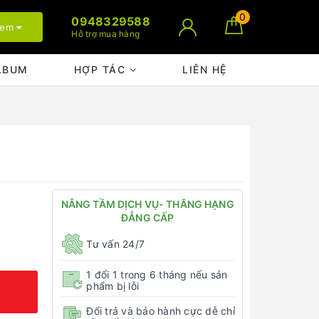
0
0948329588
xem
Hỗ trợ mua hàng
LBUM
HỢP TÁC
LIÊN HỆ
NÂNG TẦM DỊCH VỤ- THĂNG HẠNG
ĐẲNG CẤP
Tư vấn 24/7
1 đổi 1 trong 6 tháng nếu sản
phẩm bị lỗi
Đổi trả và bảo hành cực dễ chỉ