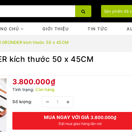
Sản phẩm đã 
ANG CHỦ
GIỚI THIỆU
TIN TỨC
A
hố GRÜNDER kích thước 50 x 45CM
ER kích thước 50 x 45CM
Bạn chưa xem sản phẩm nào
3.800.000₫
Tình trạng:
Còn hàng
–
+
Số lượng:
MUA NGAY VỚI GIÁ
3.800.000₫
Đặt mua giao hàng tận nơi