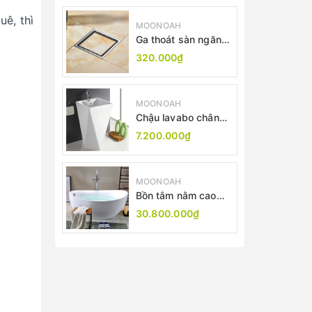
thải bồn cầu -Máy
bơm xả thải
ê, thì
MOONOAH
Ga thoát sàn ngăn
mùi inox 304 MN-
320.000₫
T219
MOONOAH
Chậu lavabo chân
đứng MN-B514
7.200.000₫
MOONOAH
Bồn tắm nằm cao
cấp MN-7056
30.800.000₫